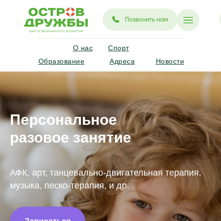
О нас
Спорт
Образование
Адреса
Новости
Персональное
разовое занятие
АФК, арт, танцевально-двигательная терапия,
музыка, песко-терапия, и др.