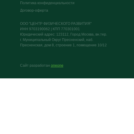
Политика конфиденциальности
Договор-оферта
ООО "ЦЕНТР ФИЗИЧЕСКОГО РАЗВИТИЯ"
ИНН 9703190062 | КПП 770301001
Юридический адрес: 123112, Город Москва, вн.тер.
г. Муниципальный Округ Пресненский, наб.
Пресненская, дом 8, строение 1, помещение 10/12
Сайт разработан
oneone