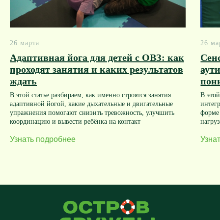
26 марта
26 ма
Адаптивная йога для детей с ОВЗ: как
Сен
проходят занятия и каких результатов
аут
ждать
пон
В этой статье разбираем, как именно строятся занятия
В этой
адаптивной йогой, какие дыхательные и двигательные
интег
упражнения помогают снизить тревожность, улучшить
форме
координацию и вывести ребёнка на контакт
нагру
Узнать подробнее
Узна