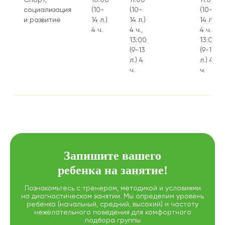
социализация
(10-
(10-
(10-
и развитие
14 л.)
14 л.)
14 л.)
4 ч.
4 ч.,
4 ч.,
13:00
13:00
(9-13
(9-13
л.) 4
л.) 4
ч.
ч.
Запишите вашего
ребенка на занятие!
Познакомьтесь с тренером, методикой и условиями
на диагностическом занятии. Мы определим уровень
ребенка (начальный, средний, высокий) и частоту
нежелательного поведения для комфортного
подбора группы