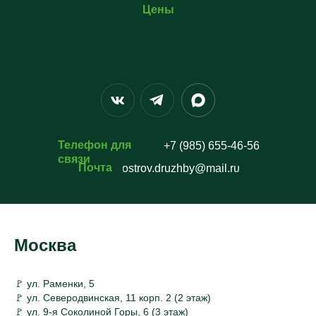
Цены
Телефон для
+7 (985) 655-46-56
связи
Почта
ostrov.druzhby@mail.ru
Москва
🚩 ул. Раменки, 5
🚩 ул. Северодвинская, 11 корп. 2 (2 этаж)
🚩 ул. 9-я Соколиной Горы, 6 (3 этаж)